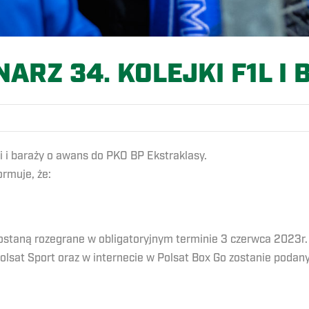
ARZ 34. KOLEJKI F1L I
gi i baraży o awans do PKO BP Ekstraklasy.
rmuje, że:
i zostaną rozegrane w obligatoryjnym terminie 3 czerwca 2023
Polsat Sport oraz w internecie w Polsat Box Go zostanie podan