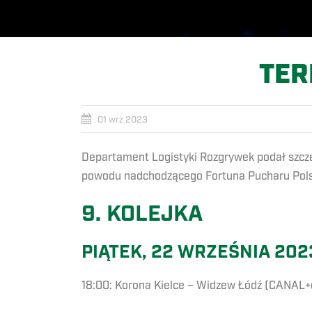
TER
01 wrz 2023
Departament Logistyki Rozgrywek podał szczeg
powodu nadchodzącego Fortuna Pucharu Polski
9. KOLEJKA
PIĄTEK, 22 WRZEŚNIA 202
18:00: Korona Kielce – Widzew Łódź (CANAL