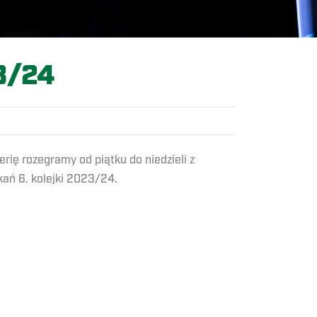
3/24
rię rozegramy od piątku do niedzieli z
ań 6. kolejki 2023/24.