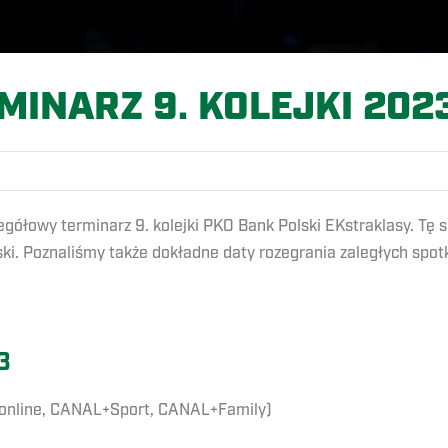
MINARZ 9. KOLEJKI 202
ółowy terminarz 9. kolejki PKO Bank Polski EKstraklasy. Tę se
. Poznaliśmy także dokładne daty rozegrania zaległych spotk
3
+online, CANAL+Sport, CANAL+Family)