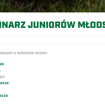
INARZ JUNIORÓW MŁOD
łodszych w końcówce sezonu:
za
a
ącz
szcza
zcza