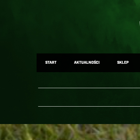
START
AKTUALNOŚCI
SKLEP