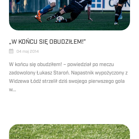
„W KOŃCU SIĘ OBUDZIŁEM!”
04 maj 2014
W końcu się obudziłem! – powiedział po meczu
zadowolony Łukasz Staroń. Napastnik wypożyczony z
Widzewa Łódź strzelił dziś swojego pierwszego gola
w...