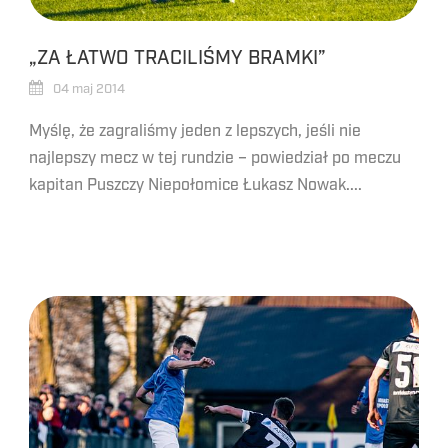
„ZA ŁATWO TRACILIŚMY BRAMKI”
04 maj 2014
Myślę, że zagraliśmy jeden z lepszych, jeśli nie
najlepszy mecz w tej rundzie – powiedział po meczu
kapitan Puszczy Niepołomice Łukasz Nowak....