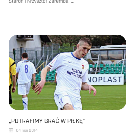
Staroń i Krzysztof Zaremba. ...
„POTRAFIMY GRAĆ W PIŁKĘ”
04 maj 2014