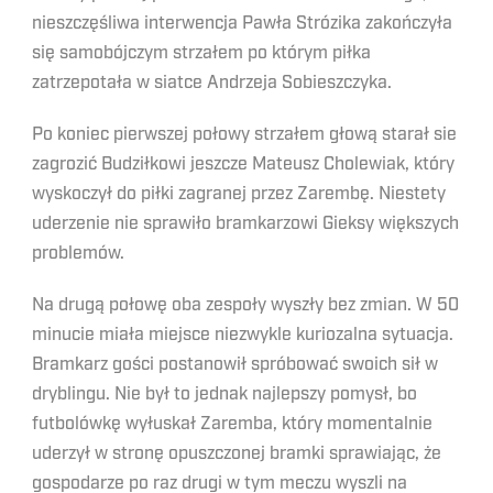
nieszczęśliwa interwencja Pawła Strózika zakończyła
się samobójczym strzałem po którym piłka
zatrzepotała w siatce Andrzeja Sobieszczyka.
Po koniec pierwszej połowy strzałem głową starał sie
zagrozić Budziłkowi jeszcze Mateusz Cholewiak, który
wyskoczył do piłki zagranej przez Zarembę. Niestety
uderzenie nie sprawiło bramkarzowi Gieksy większych
problemów.
Na drugą połowę oba zespoły wyszły bez zmian. W 50
minucie miała miejsce niezwykle kuriozalna sytuacja.
Bramkarz gości postanowił spróbować swoich sił w
dryblingu. Nie był to jednak najlepszy pomysł, bo
futbolówkę wyłuskał Zaremba, który momentalnie
uderzył w stronę opuszczonej bramki sprawiając, że
gospodarze po raz drugi w tym meczu wyszli na