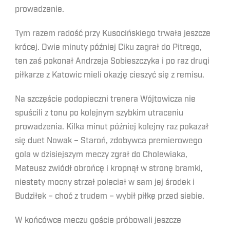
prowadzenie.
Tym razem radość przy Kusocińskiego trwała jeszcze
krócej. Dwie minuty później Ciku zagrał do Pitrego,
ten zaś pokonał Andrzeja Sobieszczyka i po raz drugi
piłkarze z Katowic mieli okazję cieszyć się z remisu.
Na szczęście podopieczni trenera Wójtowicza nie
spuścili z tonu po kolejnym szybkim utraceniu
prowadzenia. Kilka minut później kolejny raz pokazał
się duet Nowak – Staroń, zdobywca premierowego
gola w dzisiejszym meczy zgrał do Cholewiaka,
Mateusz zwiódł obrońcę i kropnął w stronę bramki,
niestety mocny strzał poleciał w sam jej środek i
Budziłek – choć z trudem – wybił piłkę przed siebie.
W końcówce meczu goście próbowali jeszcze