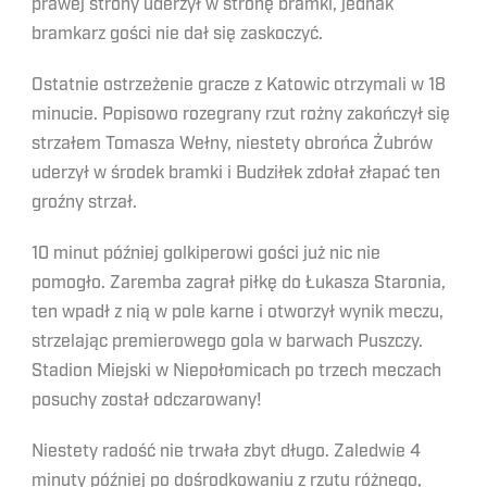
prawej strony uderzył w stronę bramki, jednak
bramkarz gości nie dał się zaskoczyć.
Ostatnie ostrzeżenie gracze z Katowic otrzymali w 18
minucie. Popisowo rozegrany rzut rożny zakończył się
strzałem Tomasza Wełny, niestety obrońca Żubrów
uderzył w środek bramki i Budziłek zdołał złapać ten
groźny strzał.
10 minut później golkiperowi gości już nic nie
pomogło. Zaremba zagrał piłkę do Łukasza Staronia,
ten wpadł z nią w pole karne i otworzył wynik meczu,
strzelając premierowego gola w barwach Puszczy.
Stadion Miejski w Niepołomicach po trzech meczach
posuchy został odczarowany!
Niestety radość nie trwała zbyt długo. Zaledwie 4
minuty później po dośrodkowaniu z rzutu różnego,