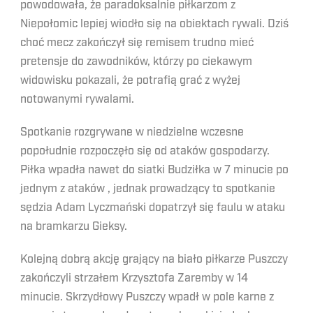
powodowała, że paradoksalnie piłkarzom z
Niepołomic lepiej wiodło się na obiektach rywali. Dziś
choć mecz zakończył się remisem trudno mieć
pretensje do zawodników, którzy po ciekawym
widowisku pokazali, że potrafią grać z wyżej
notowanymi rywalami.
Spotkanie rozgrywane w niedzielne wczesne
popołudnie rozpoczęło się od ataków gospodarzy.
Piłka wpadła nawet do siatki Budziłka w 7 minucie po
jednym z ataków , jednak prowadzący to spotkanie
sędzia Adam Lyczmański dopatrzył się faulu w ataku
na bramkarzu Gieksy.
Kolejną dobrą akcję grający na biało piłkarze Puszczy
zakończyli strzałem Krzysztofa Zaremby w 14
minucie. Skrzydłowy Puszczy wpadł w pole karne z