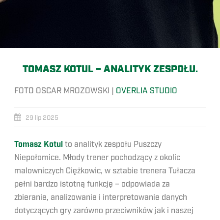
TOMASZ KOTUL – ANALITYK ZESPOŁU.
FOTO OSCAR MROZOWSKI |
OVERLIA STUDIO
29 lip 2025
Tomasz Kotul
to analityk zespołu Puszczy
Niepołomice. Młody trener pochodzący z okolic
malowniczych Ciężkowic, w sztabie trenera Tułacza
pełni bardzo istotną funkcję – odpowiada za
zbieranie, analizowanie i interpretowanie danych
dotyczących gry zarówno przeciwników jak i naszej