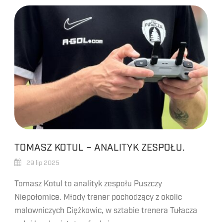
TOMASZ KOTUL – ANALITYK ZESPOŁU.
29 lip 2025
Tomasz Kotul to analityk zespołu Puszczy
Niepołomice. Młody trener pochodzący z okolic
malowniczych Ciężkowic, w sztabie trenera Tułacza