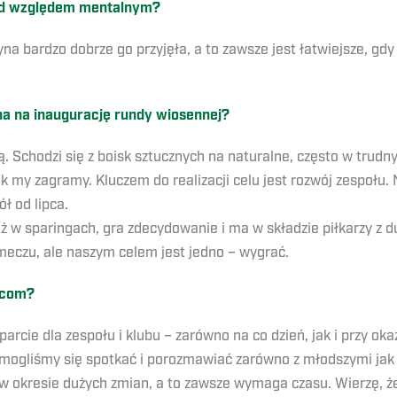
od względem mentalnym?
na bardzo dobrze go przyjęła, a to zawsze jest łatwiejsze, gd
na na inaugurację rundy wiosennej?
 Schodzi się z boisk sztucznych na naturalne, często w trudn
jak my zagramy. Kluczem do realizacji celu jest rozwój zespołu.
ł od lipca.
uż w sparingach, gra zdecydowanie i ma w składzie piłkarzy z
eczu, ale naszym celem jest jedno – wygrać.
bicom?
cie dla zespołu i klubu – zarówno na co dzień, jak i przy okaz
 mogliśmy się spotkać i porozmawiać zarówno z młodszymi jak i
y w okresie dużych zmian, a to zawsze wymaga czasu. Wierzę, 