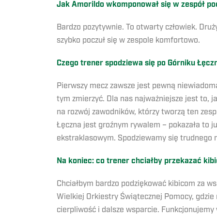
Jak Amorildo wkomponował się w zespół p
Bardzo pozytywnie. To otwarty człowiek. Druży
szybko poczuł się w zespole komfortowo.
Czego trener spodziewa się po Górniku Łęcz
Pierwszy mecz zawsze jest pewną niewiadomą.
tym zmierzyć. Dla nas najważniejsze jest to, 
na rozwój zawodników, którzy tworzą ten zespó
Łęczna jest groźnym rywalem – pokazała to j
ekstraklasowym. Spodziewamy się trudnego m
Na koniec: co trener chciałby przekazać ki
Chciałbym bardzo podziękować kibicom za wspar
Wielkiej Orkiestry Świątecznej Pomocy, gdzie
cierpliwość i dalsze wsparcie. Funkcjonujem