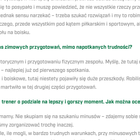
ę to posypało i muszę powiedzieć, że nie wszystkie rzeczy prz
 jednak sensu narzekać – trzeba szukać rozwiązań i my to robi
wczego, przede wszystkim pod kątem piłkarskim i sportowym, a
ołu na boisku.
zas zimowych przygotowań, mimo napotkanych trudności?
orycznym i przygotowaniu fizycznym zespołu. Myślę, że tutaj m
 najlepiej już od pierwszego spotkania.
 i boiskowe, tutaj niestety pojawiły się duże przeszkody. Robili
 martwiło w tej drugiej części przygotowań.
ener o podziale na lepszy i gorszy moment. Jak można ocen
amy. Nie skupiam się na szukaniu minusów – zdajemy sobie sp
śmy zorganizować trochę inaczej.
le, ile mogli, w bardzo trudnych warunkach, przy minusowych 