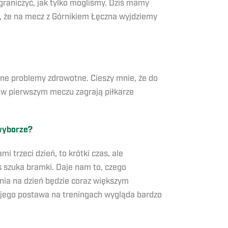
ograniczyć, jak tylko mogliśmy. Dziś mamy
ę, że na mecz z Górnikiem Łęczna wyjdziemy
ne problemy zdrowotne. Cieszy mnie, że do
że w pierwszym meczu zagrają piłkarze
 wyborze?
i trzeci dzień, to krótki czas, ale
s szuka bramki. Daje nam to, czego
nia na dzień będzie coraz większym
 jego postawa na treningach wygląda bardzo