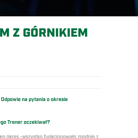
M Z GÓRNIKIEM
dpowie na pytania o okresie
iego Trener oczekiwał?
 ten okres -wszystko funkcjonowało zgodnie z