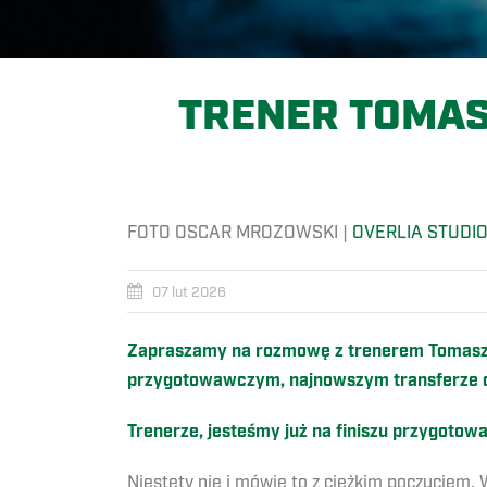
TRENER TOMAS
FOTO OSCAR MROZOWSKI |
OVERLIA STUDI
07 lut 2026
Zapraszamy na rozmowę z trenerem Tomasze
przygotowawczym, najnowszym transferze or
Trenerze, jesteśmy już na finiszu przygotow
Niestety nie i mówię to z ciężkim poczuciem. 