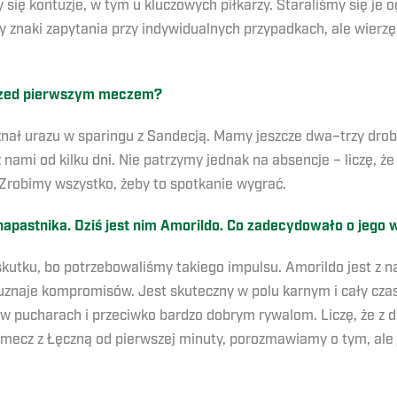
 się kontuzje, w tym u kluczowych piłkarzy. Staraliśmy się je 
zy znaki zapytania przy indywidualnych przypadkach, ale wierz
przed pierwszym meczem?
znał urazu w sparingu z Sandecją. Mamy jeszcze dwa–trzy drob
z nami od kilku dni. Nie patrzymy jednak na absencje – liczę, 
Zrobimy wszystko, żeby to spotkanie wygrać.
apastnika. Dziś jest nim Amorildo. Co zadecydowało o jego
skutku, bo potrzebowaliśmy takiego impulsu. Amorildo jest z nam
e uznaje kompromisów. Jest skuteczny w polu karnym i cały cza
w pucharach i przeciwko bardzo dobrym rywalom. Liczę, że z d
 mecz z Łęczną od pierwszej minuty, porozmawiamy o tym, ale