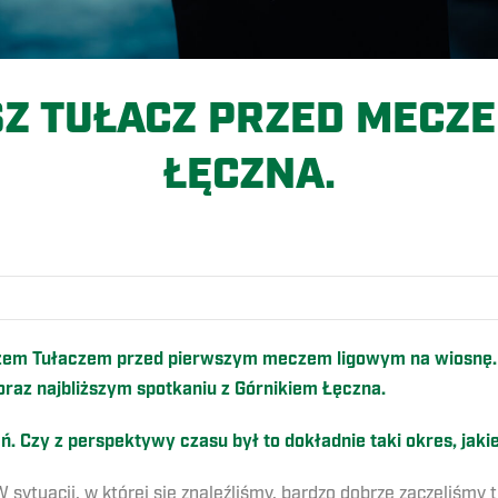
Z TUŁACZ PRZED MECZE
ŁĘCZNA.
O
m Tułaczem przed pierwszym meczem ligowym na wiosnę. O
az najbliższym spotkaniu z Górnikiem Łęczna.
ań. Czy z perspektywy czasu był to dokładnie taki okres, jak
W sytuacji, w której się znaleźliśmy, bardzo dobrze zaczęliśmy