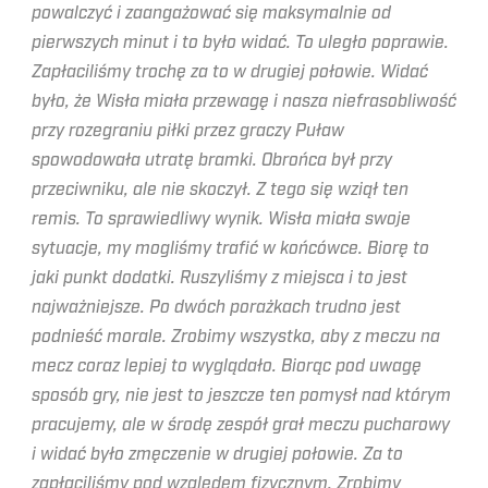
powalczyć i zaangażować się maksymalnie od
pierwszych minut i to było widać. To uległo poprawie.
Zapłaciliśmy trochę za to w drugiej połowie. Widać
było, że Wisła miała przewagę i nasza niefrasobliwość
przy rozegraniu piłki przez graczy Puław
spowodowała utratę bramki. Obrońca był przy
przeciwniku, ale nie skoczył. Z tego się wziął ten
remis. To sprawiedliwy wynik. Wisła miała swoje
sytuacje, my mogliśmy trafić w końcówce. Biorę to
jaki punkt dodatki. Ruszyliśmy z miejsca i to jest
najważniejsze. Po dwóch porażkach trudno jest
podnieść morale. Zrobimy wszystko, aby z meczu na
mecz coraz lepiej to wyglądało. Biorąc pod uwagę
sposób gry, nie jest to jeszcze ten pomysł nad którym
pracujemy, ale w środę zespół grał meczu pucharowy
i widać było zmęczenie w drugiej połowie. Za to
zapłaciliśmy pod względem fizycznym. Zrobimy