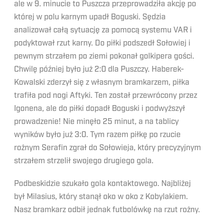
ale w 9. minucie to Puszcza przeprowadziła akcję po
której w polu karnym upadł Boguski. Sędzia
analizował całą sytuację za pomocą systemu VAR i
podyktował rzut karny. Do piłki podszedł Sołowiej i
pewnym strzałem po ziemi pokonał golkipera gości.
Chwilę później było już 2:0 dla Puszczy. Haberek-
Kowalski zderzył się z własnym bramkarzem, piłka
trafiła pod nogi Aftyki. Ten został przewrócony przez
Igonena, ale do piłki dopadł Boguski i podwyższył
prowadzenie! Nie minęło 25 minut, a na tablicy
wyników było już 3:0. Tym razem piłkę po rzucie
rożnym Serafin zgrał do Sołowieja, który precyzyjnym
strzałem strzelił swojego drugiego gola.
Podbeskidzie szukało gola kontaktowego. Najbliżej
był Milasius, który stanął oko w oko z Kobylakiem.
Nasz bramkarz odbił jednak futbolówkę na rzut rożny.