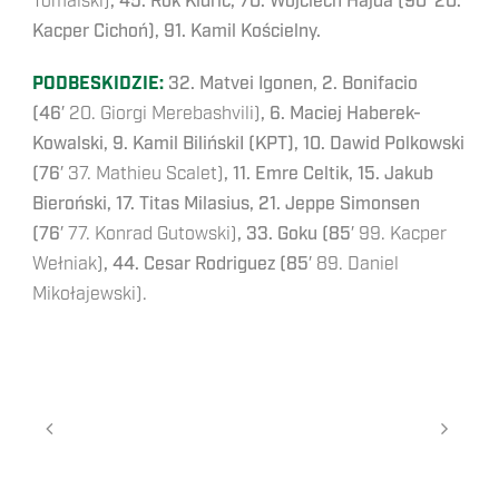
Tomalski)
, 45. Rok Kidrić, 70. Wojciech Hajda (90′ 20.
Kacper Cichoń), 91. Kamil Kościelny.
PODBESKIDZIE:
32. Matvei Igonen, 2. Bonifacio
(46′
20. Giorgi Merebashvili)
, 6. Maciej Haberek-
Kowalski, 9. Kamil BilińskiI (KPT), 10. Dawid Polkowski
(76′
37. Mathieu Scalet)
, 11. Emre Celtik, 15. Jakub
Bieroński, 17. Titas Milasius, 21. Jeppe Simonsen
(76′
77. Konrad Gutowski)
, 33. Goku (85′
99. Kacper
Wełniak)
, 44. Cesar Rodriguez (85′
89. Daniel
Mikołajewski).