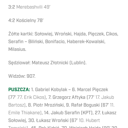
3:2
Merebashvili 49′
4:2 Kościelny 78′
Żółte kartki: Sołowiej, Wroński, Hajda, Pięczek, Cikos,
Serafin – Biliński, Bonifacio, Haberek-Kowalski,
Milasius.
Sędziował: Mateusz Złotnicki (Lublin).
Widzów: 907.
PUSZCZA:
1. Gabriel Kobylak – 6. Marcel Pięczek
(77′
77. Erik Cikos)
, 7. Grzegorz Aftyka (77′
17. Jakub
Bartosz)
, 8. Piotr Mroziński, 9. Rafał Boguski (67′
11.
Emile Thiakane)
, 14. Jakub Serafin (KPT), 27. Łukasz
Sołowiej, 30. Łukasz Wroński (67′
10. Hubert