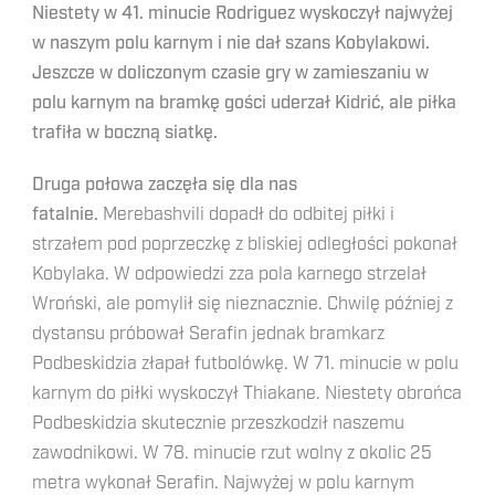
Niestety w 41. minucie Rodriguez wyskoczył najwyżej
w naszym polu karnym i nie dał szans Kobylakowi.
Jeszcze w doliczonym czasie gry w zamieszaniu w
polu karnym na bramkę gości uderzał Kidrić, ale piłka
trafiła w boczną siatkę.
Druga połowa zaczęła się dla nas
fatalnie.
Merebashvili dopadł do odbitej piłki i
strzałem pod poprzeczkę z bliskiej odległości pokonał
Kobylaka. W odpowiedzi zza pola karnego strzelał
Wroński, ale pomylił się nieznacznie. Chwilę później z
dystansu próbował Serafin jednak bramkarz
Podbeskidzia złapał futbolówkę. W 71. minucie w polu
karnym do piłki wyskoczył Thiakane. Niestety obrońca
Podbeskidzia skutecznie przeszkodził naszemu
zawodnikowi. W 78. minucie rzut wolny z okolic 25
metra wykonał Serafin. Najwyżej w polu karnym