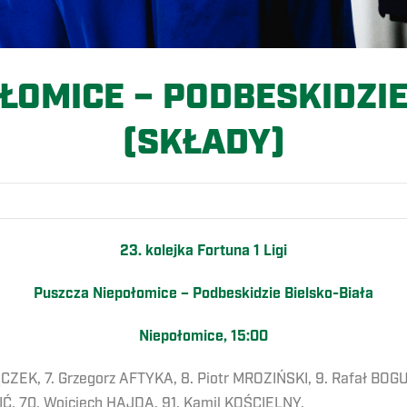
ŁOMICE – PODBESKIDZIE
(SKŁADY)
23. kolejka Fortuna 1 Ligi
Puszcza Niepołomice – Podbeskidzie Bielsko-Biała
Niepołomice, 15:00
ĘCZEK, 7. Grzegorz AFTYKA, 8. Piotr MROZIŃSKI, 9. Rafał BOGU
IĆ, 70. Wojciech HAJDA, 91. Kamil KOŚCIELNY.