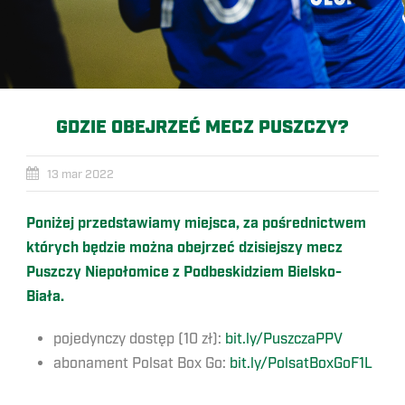
GDZIE OBEJRZEĆ MECZ PUSZCZY?
13 mar 2022
Poniżej przedstawiamy miejsca, za pośrednictwem
których będzie można obejrzeć dzisiejszy mecz
Puszczy Niepołomice z Podbeskidziem Bielsko-
Biała.
pojedynczy dostęp (10 zł):
bit.ly/PuszczaPPV
abonament Polsat Box Go:
bit.ly/PolsatBoxGoF1L