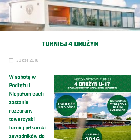
TURNIEJ 4 DRUŻYN
23 cze 2016
W sobotę w
Podłężu i
Niepołomicach
zostanie
rozegrany
towarzyski
turniej piłkarski
zawodników do