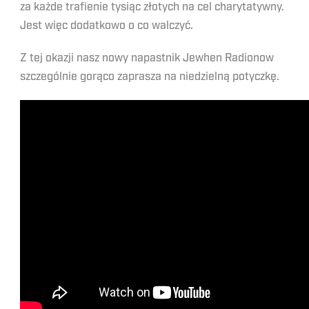
za każde trafienie tysiąc złotych na cel charytatywny.
Jest więc dodatkowo o co walczyć.
Z tej okazji nasz nowy napastnik Jewhen Radionow
szczególnie gorąco zaprasza na niedzielną potyczkę.