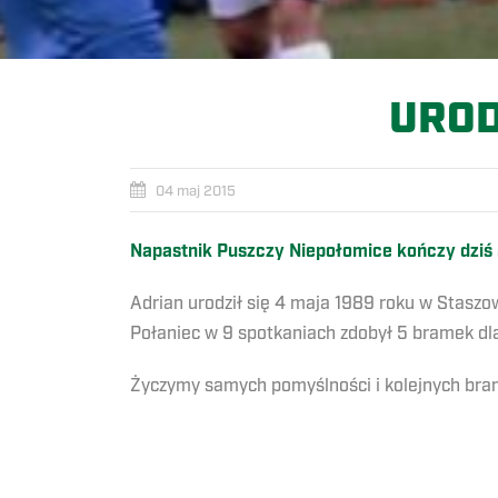
UROD
04 maj 2015
Napastnik Puszczy Niepołomice kończy dziś 2
Adrian urodził się 4 maja 1989 roku w Stasz
Połaniec w 9 spotkaniach zdobył 5 bramek dla
Życzymy samych pomyślności i kolejnych bram