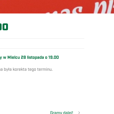
00
y w Mielcu 28 listopada o 19.00
na była korekta tego terminu.
Gramy dalej!