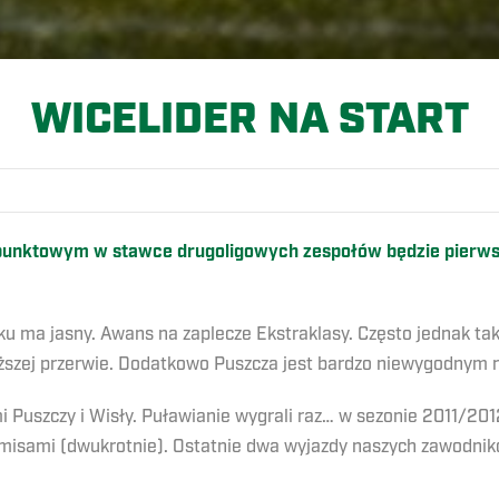
WICELIDER NA START
 punktowym w stawce drugoligowych zespołów będzie pier
u ma jasny. Awans na zaplecze Ekstraklasy. Często jednak tak
ższej przerwie. Dodatkowo Puszcza jest bardzo niewygodnym r
Puszczy i Wisły. Puławianie wygrali raz… w sezonie 2011/2012
emisami (dwukrotnie). Ostatnie dwa wyjazdy naszych zawodnik