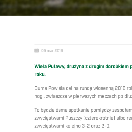
05 mar 2016
Wisła Puławy, drużyna z drugim dorobkiem
roku.
Duma Powiśla cel na rundę wiosenną 2016 rok
nogi, zwłaszcza w pierwszych meczach po dłu
To będzie ósme spotkanie pomiędzy zespołami 
zwycięstwami Puszczy (czterokrotnie) albo r
zwycięstwami kolejno 3-2 oraz 2-0.