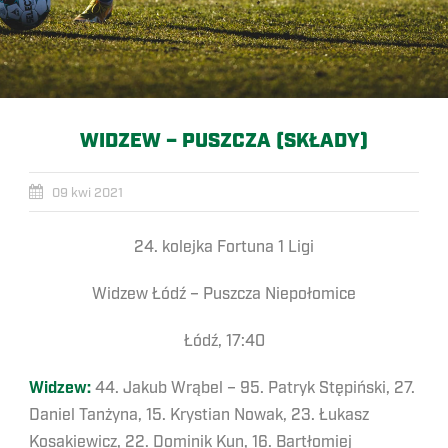
WIDZEW – PUSZCZA (SKŁADY)
09 kwi 2021
24. kolejka Fortuna 1 Ligi
Widzew Łódź – Puszcza Niepołomice
Łódź, 17:40
Widzew:
44. Jakub Wrąbel – 95. Patryk Stępiński, 27.
Daniel Tanżyna, 15. Krystian Nowak, 23. Łukasz
Kosakiewicz, 22. Dominik Kun, 16. Bartłomiej