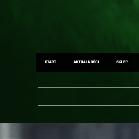
START
AKTUALNOŚCI
SKLEP