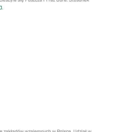
cieszyła się Puszcza i 1 raz Odra. Stosunek
0
.
nie zakładów wzajemnych w Polsce. Udział w