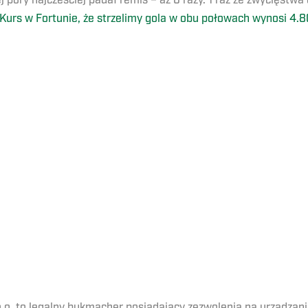
 pory najcześciej padał remis – aż 6 razy. 1 raz ze zwycięstwa 
Kurs w Fortunie, że strzelimy gola w obu połowach wynosi 4.8
o.o. to legalny bukmacher posiadający zezwolenia na urządza