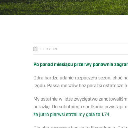
13 lis 2020
Po ponad miesiącu przerwy ponownie zagram
Odra bardzo udanie rozpoczęła sezon, choć n
rzędu. Passa meczów bez porażki ostatecznie 
My ostatnie w lidze zwycięstwo zanotowaliśm
porażkę. Do sobotniego spotkania przystąpimy
że jutro pierwsi strzelimy gola to 1.74
.