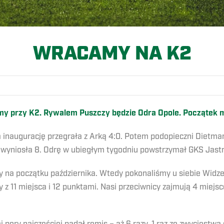
WRACAMY NA K2
y przy K2. Rywalem Puszczy będzie Odra Opole. Początek 
a inaugurację przegrała z Arką 4:0. Potem podopieczni Dietma
wyniosła 8. Odrę w ubiegłym tygodniu powstrzymał GKS Jastrzę
y na początku października. Wtedy pokonaliśmy u siebie Wid
 z 11 miejsca i 12 punktami. Nasi przeciwnicy zajmują 4 miej