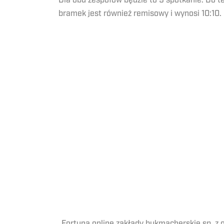
Dla obu zespołów będzie to 9 spotkanie. Do tej
bramek jest również remisowy i wynosi 10:10.
„Fortuna online zakłady bukmacherskie sp. z 