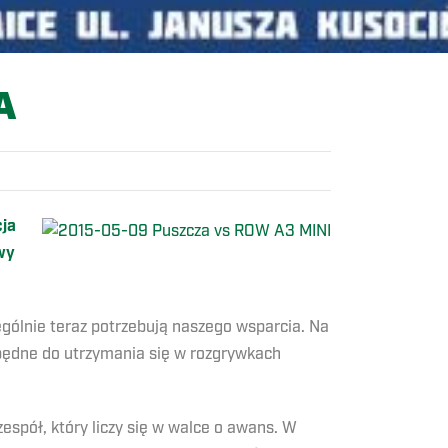
A
cja
wy
ególnie teraz potrzebują naszego wsparcia. Na
zbędne do utrzymania się w rozgrywkach
pół, który liczy się w walce o awans. W