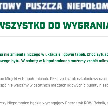
WSZYSTKO DO WYGRANI
 nie zmieniła niczego w układzie ligowej tabeli. Choć sytua
igowego bytu. W sobotę w Niepołomicach możemy zrobić milo
on Miejski w Niepołomicach. Piłkarze i sztab szkoleniowy szcz
 wspólnie walczmy w ostatnich meczach ligowych o punkty nie
czy Niepołomice będzie wymagający Energetyk ROW Rybnik, zes