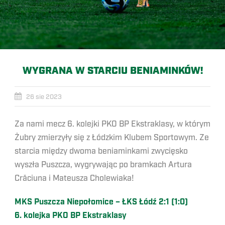
WYGRANA W STARCIU BENIAMINKÓW!
26 sie 2023
Za nami mecz 6. kolejki PKO BP Ekstraklasy, w którym
Żubry zmierzyły się z Łódzkim Klubem Sportowym. Ze
starcia między dwoma beniaminkami zwycięsko
wyszła Puszcza, wygrywając po bramkach Artura
Crăciuna i Mateusza Cholewiaka!
MKS Puszcza Niepołomice – ŁKS Łódź 2:1 (1:0)
6. kolejka PKO BP Ekstraklasy