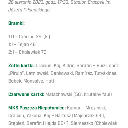
26 sierpnia 2023, godz. 17:30, Stadion Cracovii im.
Józefa Piłsudskiego
Bramki:
1:0 – Crăciun 25′ (k.)
1:1 – Tejan 46′
2:1 – Cholewiak 73′
Żółte kartki:
Crăciun, Koj, Kidrič, Serafin – Ruiz Lopéz
„Pirulo”, Letniowski, Dankowski, Ramírez, Tutyškinas,
Bobek, Monsalve, Hoti
Czerwone kartki:
Małachowski (56′, brutalny faul)
MKS Puszcza Niepołomice:
Komar – Mroziński,
Crăciun, Yakuba, Koj – Bartosz (Majchrzak 64′),
Stępień, Serafin (Hajda 90+’), Siemaszko (Cholewiak