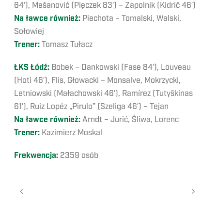
64′), Mešanović (Pięczek 83′) – Zapolnik (Kidrič 46′)
Na ławce również:
Piechota – Tomalski, Walski,
Sołowiej
Trener:
Tomasz Tułacz
ŁKS Łódź:
Bobek – Dankowski (Fase 84′), Louveau
(Hoti 46′), Flis, Głowacki – Monsalve, Mokrzycki,
Letniowski (Małachowski 46′), Ramírez (Tutyškinas
61′), Ruiz Lopéz „Pirulo” (Szeliga 46′) – Tejan
Na ławce również:
Arndt – Jurić, Śliwa, Lorenc
Trener:
Kazimierz Moskal
Frekwencja:
2359 osób