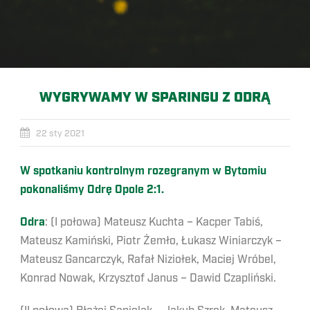
WYGRYWAMY W SPARINGU Z ODRĄ
22 sty 2021
W spotkaniu kontrolnym rozegranym w Bytomiu
pokonaliśmy Odrę Opole 2:1.
Odra
: (I połowa) Mateusz Kuchta – Kacper Tabiś,
Mateusz Kamiński, Piotr Żemło, Łukasz Winiarczyk –
Mateusz Gancarczyk, Rafał Niziołek, Maciej Wróbel,
Konrad Nowak, Krzysztof Janus – Dawid Czapliński.