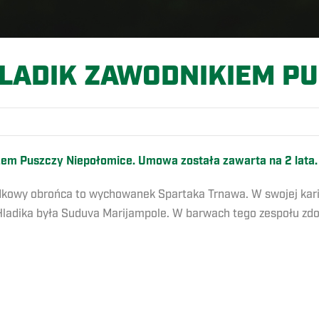
HLADIK ZAWODNIKIEM PU
rzem Puszczy Niepołomice. Umowa została zawarta na 2 lata
rodkowy obrońca to wychowanek Spartaka Trnawa. W swojej kari
ladika była Suduva Marijampole. W barwach tego zespołu zdob