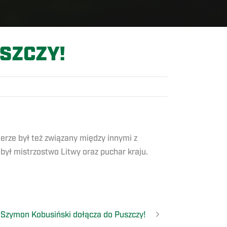
SZCZY!
.
erze był też związany między innymi z
ył mistrzostwo Litwy oraz puchar kraju.
Szymon Kobusiński dołącza do Puszczy!