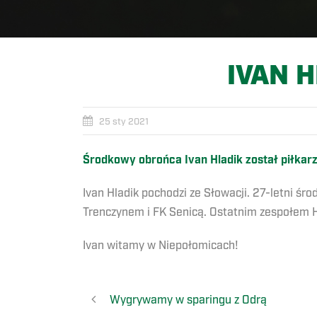
IVAN 
25 sty 2021
Środkowy obrońca Ivan Hladik został piłka
Ivan Hladik pochodzi ze Słowacji. 27-letni ś
Trenczynem i FK Senicą. Ostatnim zespołem H
Ivan witamy w Niepołomicach!
Wygrywamy w sparingu z Odrą