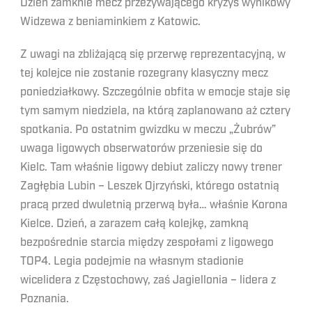
Dzień zamknie mecz przeżywającego kryzys wynikowy
Widzewa z beniaminkiem z Katowic.
Z uwagi na zbliżającą się przerwę reprezentacyjną, w
tej kolejce nie zostanie rozegrany klasyczny mecz
poniedziałkowy. Szczególnie obfita w emocje staje się
tym samym niedziela, na którą zaplanowano aż cztery
spotkania. Po ostatnim gwizdku w meczu „Żubrów”
uwaga ligowych obserwatorów przeniesie się do
Kielc. Tam właśnie ligowy debiut zaliczy nowy trener
Zagłębia Lubin – Leszek Ojrzyński, którego ostatnią
pracą przed dwuletnią przerwą była… właśnie Korona
Kielce. Dzień, a zarazem całą kolejkę, zamkną
bezpośrednie starcia między zespołami z ligowego
TOP4. Legia podejmie na własnym stadionie
wicelidera z Częstochowy, zaś Jagiellonia – lidera z
Poznania.