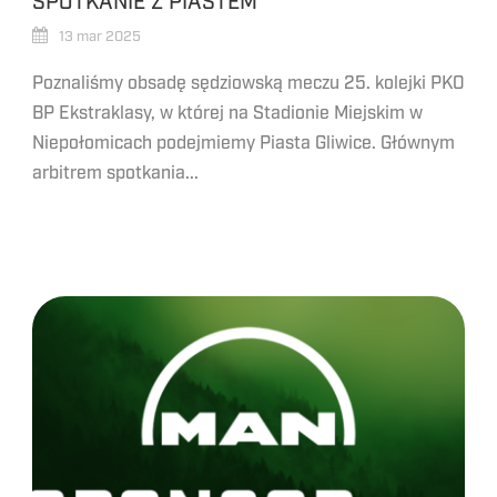
SPOTKANIE Z PIASTEM
13 mar 2025
Poznaliśmy obsadę sędziowską meczu 25. kolejki PKO
BP Ekstraklasy, w której na Stadionie Miejskim w
Niepołomicach podejmiemy Piasta Gliwice. Głównym
arbitrem spotkania...