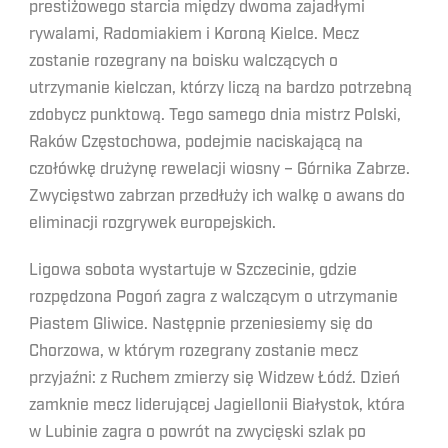
prestiżowego starcia między dwoma zajadłymi
rywalami, Radomiakiem i Koroną Kielce. Mecz
zostanie rozegrany na boisku walczących o
utrzymanie kielczan, którzy liczą na bardzo potrzebną
zdobycz punktową. Tego samego dnia mistrz Polski,
Raków Częstochowa, podejmie naciskającą na
czołówkę drużynę rewelacji wiosny – Górnika Zabrze.
Zwycięstwo zabrzan przedłuży ich walkę o awans do
eliminacji rozgrywek europejskich.
Ligowa sobota wystartuje w Szczecinie, gdzie
rozpędzona Pogoń zagra z walczącym o utrzymanie
Piastem Gliwice. Następnie przeniesiemy się do
Chorzowa, w którym rozegrany zostanie mecz
przyjaźni: z Ruchem zmierzy się Widzew Łódź. Dzień
zamknie mecz liderującej Jagiellonii Białystok, która
w Lubinie zagra o powrót na zwycięski szlak po