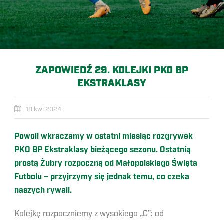
ZAPOWIEDŹ 29. KOLEJKI PKO BP
EKSTRAKLASY
18 kwi 2024
Powoli wkraczamy w ostatni miesiąc rozgrywek
PKO BP Ekstraklasy bieżącego sezonu. Ostatnią
prostą Żubry rozpoczną od Małopolskiego Święta
Futbolu – przyjrzymy się jednak temu, co czeka
naszych rywali.
Kolejkę rozpoczniemy z wysokiego „C”: od