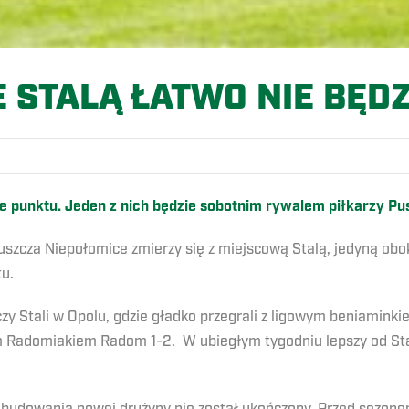
E STALĄ ŁATWO NIE BĘDZ
ze punktu. Jeden z nich będzie sobotnim rywalem piłkarzy P
Puszcza Niepołomice zmierzy się z miejscową Stalą, jedyną ob
u.
zy Stali w Opolu, gdzie gładko przegrali z ligowym beniaminkie
Radomiakiem Radom 1-2. W ubiegłym tygodniu lepszy od Stali