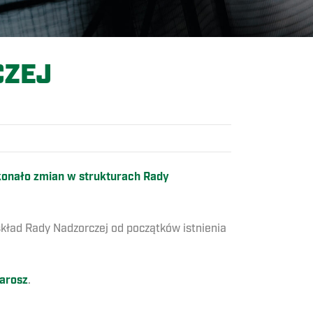
CZEJ
konało zmian w strukturach Rady
 skład Rady Nadzorczej od początków istnienia
arosz
.