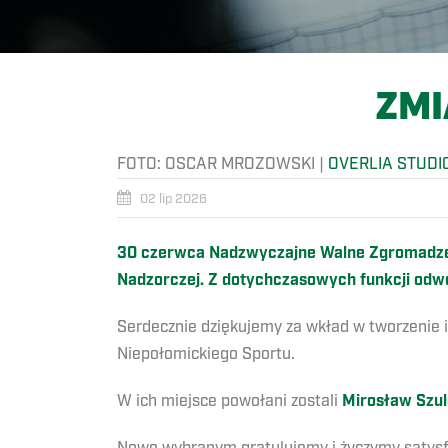
ZMI
FOTO:
OSCAR MROZOWSKI
|
OVERLIA STUDI
02 lip 2026
30 czerwca Nadzwyczajne Walne Zgromadzeni
Nadzorczej. Z dotychczasowych funkcji odwo
Serdecznie dziękujemy za wkład w tworzenie i 
Niepołomickiego Sportu.
W ich miejsce powołani zostali
Mirosław Szul