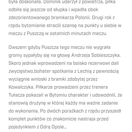
była doskonała. Dominik uderzył z powietrza, piłka
odbiła się jeszcze od słupka i wpadła obok
zdezorientowanego bramkarza Polonii. Drugi rok z
rzędu bytomianie stracili szansę na punkty u siebie w
meczu z Puszczą w ostatnich minutach meczu.
Owszem gdyby Puszcza tego meczu nie wygrała
gromy sypałyby się na głowę Andrzeja Sobieszczyka.
Skoro jednak wprowadzeni na boisko rezerwowi dali
zwycięstwo,bohater spotkania z Lechią z pewnością
wyciągnie wnioski z bramki zdobytej przez
Kowalczyka. Piłkarze prowadzeni przez trenera
Tułacza pokazali w Bytomiu charakter i udowodnili, że
stanowią drużynę w której każdy ma ważne zadanie
do wykonania. Po dwóch porażkach z rzędu przyszedł
komplet punktów co znakomicie nastraja przed
pojedynkiem z Odrą Opole…