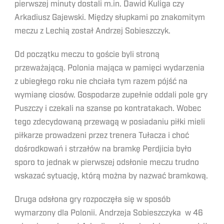
pierwszej minuty dostali m.in. Dawid Kuliga czy
Arkadiusz Gajewski. Między słupkami po znakomitym
meczu z Lechią został Andrzej Sobieszczyk.
Od początku meczu to goście byli stroną
przeważającą. Polonia mająca w pamięci wydarzenia
z ubiegłego roku nie chciała tym razem pójść na
wymianę ciosów. Gospodarze zupełnie oddali pole gry
Puszczy i czekali na szanse po kontratakach. Wobec
tego zdecydowaną przewagą w posiadaniu piłki mieli
piłkarze prowadzeni przez trenera Tułacza i choć
dośrodkowań i strzałów na bramkę Perdjicia było
sporo to jednak w pierwszej odsłonie meczu trudno
wskazać sytuację, którą można by nazwać bramkową.
Druga odsłona gry rozpoczęła się w sposób
wymarzony dla Polonii. Andrzeja Sobieszczyka w 46