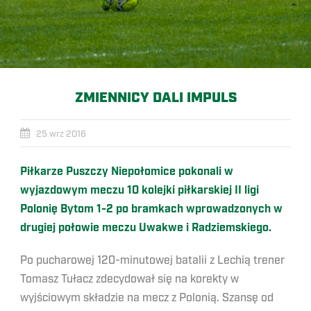
ZMIENNICY DALI IMPULS
25 wrz 2016
Piłkarze Puszczy Niepołomice pokonali w
wyjazdowym meczu 10 kolejki piłkarskiej II ligi
Polonię Bytom 1-2 po bramkach wprowadzonych w
drugiej połowie meczu Uwakwe i Radziemskiego.
Po pucharowej 120-minutowej batalii z Lechią trener
Tomasz Tułacz zdecydował się na korekty w
wyjściowym składzie na mecz z Polonią. Szansę od