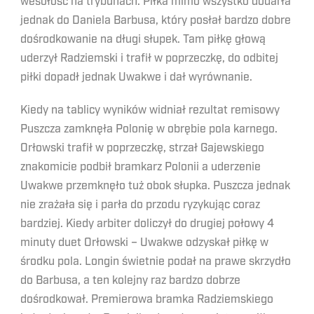
wesołość na trybunach. Piłka mimo wszystko dodarła
jednak do Daniela Barbusa, który posłał bardzo dobre
dośrodkowanie na długi słupek. Tam piłkę głową
uderzył Radziemski i trafił w poprzeczkę, do odbitej
piłki dopadł jednak Uwakwe i dał wyrównanie.
Kiedy na tablicy wyników widniał rezultat remisowy
Puszcza zamknęła Polonię w obrębie pola karnego.
Orłowski trafił w poprzeczkę, strzał Gajewskiego
znakomicie podbił bramkarz Polonii a uderzenie
Uwakwe przemknęło tuż obok słupka. Puszcza jednak
nie zrażała się i parła do przodu ryzykując coraz
bardziej. Kiedy arbiter doliczył do drugiej połowy 4
minuty duet Orłowski – Uwakwe odzyskał piłkę w
środku pola. Longin świetnie podał na prawe skrzydło
do Barbusa, a ten kolejny raz bardzo dobrze
dośrodkował. Premierowa bramka Radziemskiego