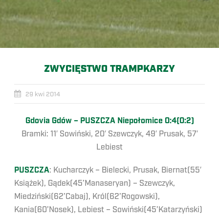
ZWYCIĘSTWO TRAMPKARZY
29 kwi 2014
Gdovia Gdów – PUSZCZA Niepołomice 0:4(0:2)
Bramki: 11′ Sowiński, 20′ Szewczyk, 49′ Prusak, 57′
Lebiest
PUSZCZA
: Kucharczyk – Bielecki, Prusak, Biernat(55′
Książek), Gądek(45’Manaseryan) – Szewczyk,
Miedziński(62’Cabaj), Król(62’Rogowski),
Kania(60’Nosek), Lebiest – Sowiński(45’Katarzyński)