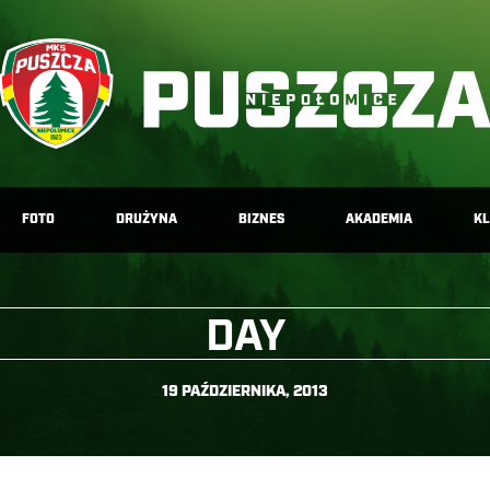
FOTO
DRUŻYNA
BIZNES
AKADEMIA
K
DAY
19 PAŹDZIERNIKA, 2013