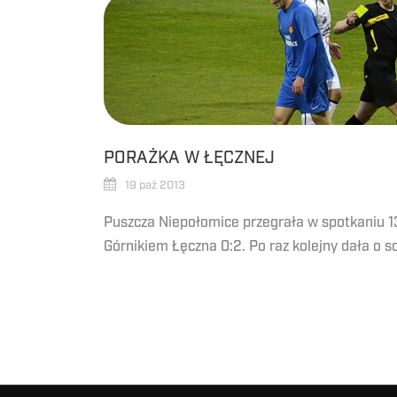
PORAŻKA W ŁĘCZNEJ
19 paź 2013
Puszcza Niepołomice przegrała w spotkaniu 13 ko
Górnikiem Łęczna 0:2. Po raz kolejny dała o so