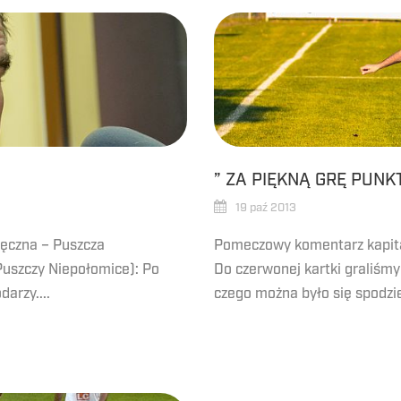
” ZA PIĘKNĄ GRĘ PUNK
19 paź 2013
Łęczna – Puszcza
Pomeczowy komentarz kapit
Puszczy Niepołomice): Po
Do czerwonej kartki graliśmy 
arzy....
czego można było się spodzie