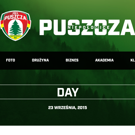
FOTO
DRUŻYNA
BIZNES
AKADEMIA
K
DAY
23 WRZEŚNIA, 2015