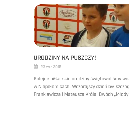
URODZINY NA PUSZCZY!
23 wrz 2015
Kolejne piłkarskie urodziny świętowaliśmy wc
w Niepołomicach! Wczorajszy dzień był szczeg
Frankiewicza i Mateusza Króla. Dwóch „Młodyc