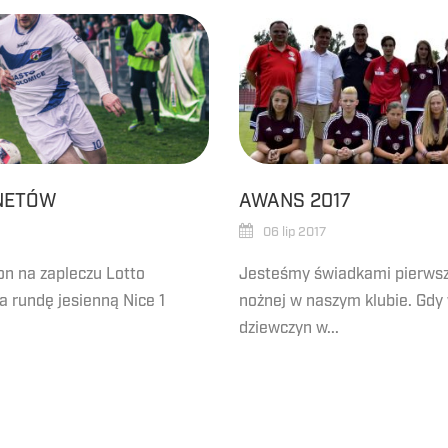
RNETÓW
AWANS 2017
06 lip 2017
on na zapleczu Lotto
Jesteśmy świadkami pierwsze
a rundę jesienną Nice 1
nożnej w naszym klubie. Gdy
dziewczyn w...