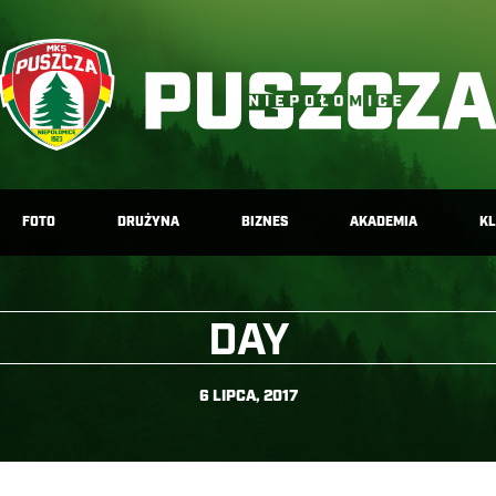
FOTO
DRUŻYNA
BIZNES
AKADEMIA
K
DAY
6 LIPCA, 2017