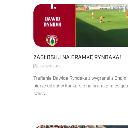
ZAGŁOSUJ NA BRAMKĘ RYNDAKA!
07 wrz 2017
Trafienie Dawida Ryndaka z wygranej z Chojni
bierze udział w konkursie na bramkę miesiąca!
sześć...