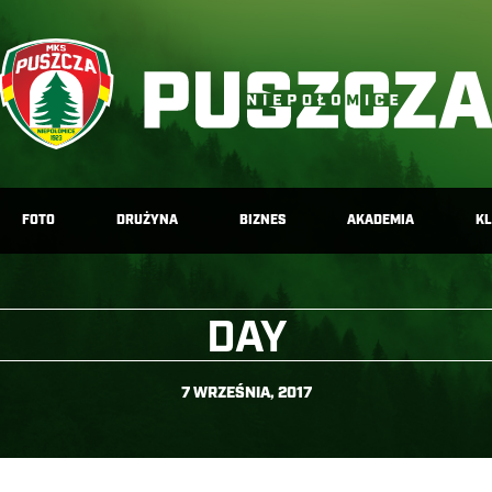
FOTO
DRUŻYNA
BIZNES
AKADEMIA
K
DAY
7 WRZEŚNIA, 2017