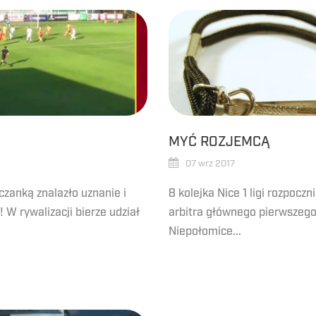
MYĆ ROZJEMCĄ
07 wrz 2017
czanką znalazło uznanie i
8 kolejka Nice 1 ligi rozpocz
 W rywalizacji bierze udział
arbitra głównego pierwszego 
Niepołomice...