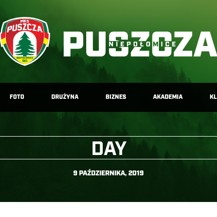
FOTO
DRUŻYNA
BIZNES
AKADEMIA
K
DAY
9 PAŹDZIERNIKA, 2019