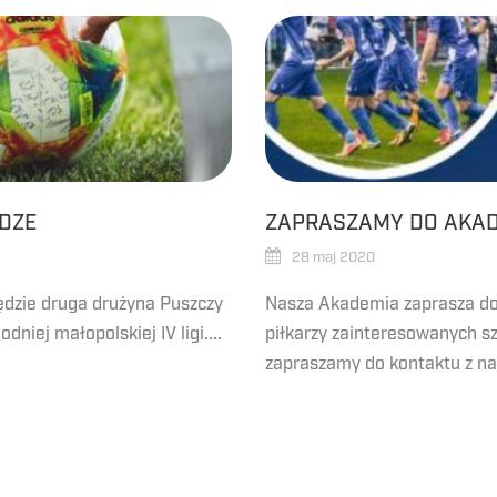
IDZE
ZAPRASZAMY DO AKAD
28 maj 2020
ędzie druga drużyna Puszczy
Nasza Akademia zaprasza do
niej małopolskiej IV ligi....
piłkarzy zainteresowanych s
zapraszamy do kontaktu z na