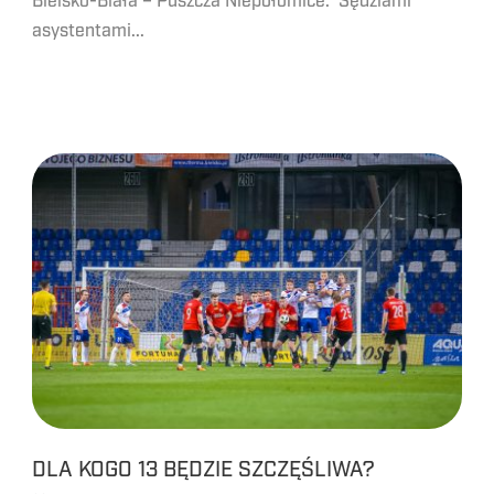
Bielsko-Biała – Puszcza Niepołomice. Sędziami
asystentami...
DLA KOGO 13 BĘDZIE SZCZĘŚLIWA?