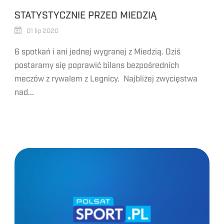
STATYSTYCZNIE PRZED MIEDZIĄ
01 lip 2020
6 spotkań i ani jednej wygranej z Miedzią. Dziś
postaramy się poprawić bilans bezpośrednich
meczów z rywalem z Legnicy. Najbliżej zwycięstwa
nad...