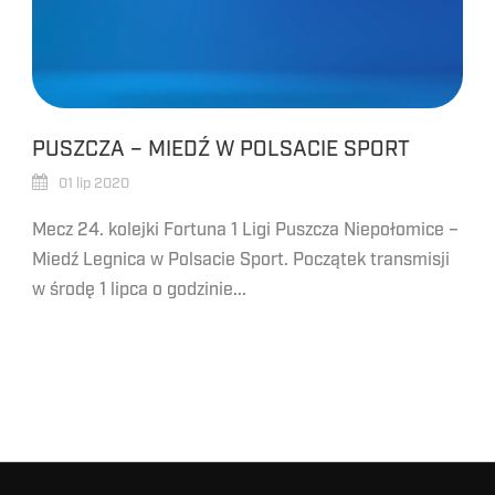
PUSZCZA – MIEDŹ W POLSACIE SPORT
01 lip 2020
Mecz 24. kolejki Fortuna 1 Ligi Puszcza Niepołomice –
Miedź Legnica w Polsacie Sport. Początek transmisji
w środę 1 lipca o godzinie...