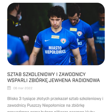
SZTAB SZKOLENIOWY I ZAWODNICY
WSPARLI ZBIÓRKĘ JEWHENA RADIONOWA
06 mar 2022
Blisko 3 tysiące złotych przekazał sztab szkoleniowy i
zawodnicy Puszczy Niepołomice na zbiórkę