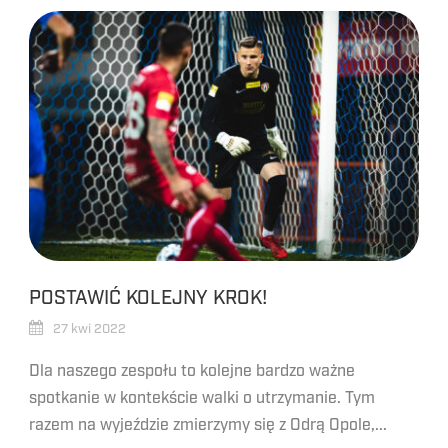
POSTAWIĆ KOLEJNY KROK!
27 kwi 2022
Dla naszego zespołu to kolejne bardzo ważne
spotkanie w kontekście walki o utrzymanie. Tym
razem na wyjeździe zmierzymy się z Odrą Opole,...