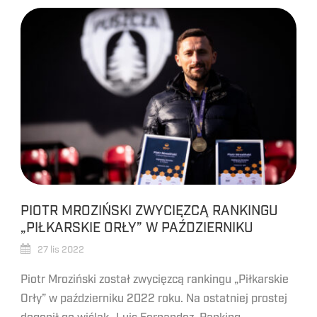
PIOTR MROZIŃSKI ZWYCIĘZCĄ RANKINGU
„PIŁKARSKIE ORŁY” W PAŹDZIERNIKU
27 lis 2022
Piotr Mroziński został zwycięzcą rankingu „Piłkarskie
Orły” w październiku 2022 roku. Na ostatniej prostej