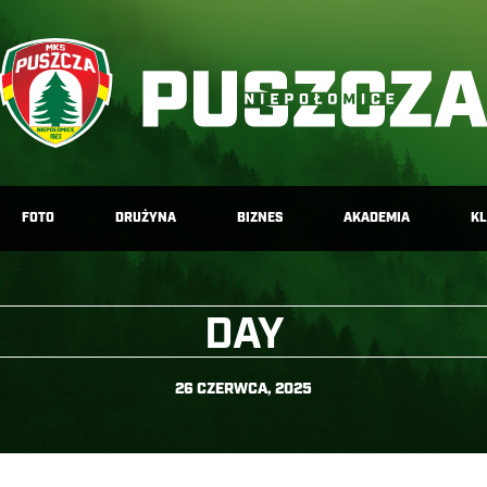
FOTO
DRUŻYNA
BIZNES
AKADEMIA
K
DAY
26 CZERWCA, 2025