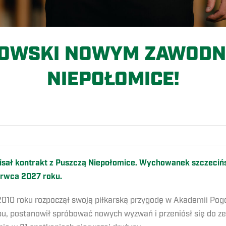
OWSKI NOWYM ZAWODN
NIEPOŁOMICE!
O
isał kontrakt z Puszczą Niepołomice.
Wychowanek szczecińsk
erwca 2027 roku.
 2010 roku rozpoczął swoją piłkarską przygodę w Akademii Pogo
bu, postanowił spróbować nowych wyzwań i przeniósł się do 