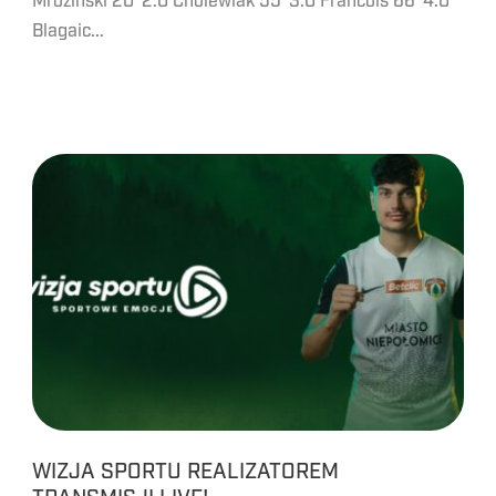
Mroziński 20′ 2:0 Cholewiak 55′ 3:0 Francois 66′ 4:0
Blagaic...
WIZJA SPORTU REALIZATOREM