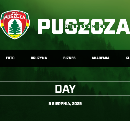
FOTO
DRUŻYNA
BIZNES
AKADEMIA
K
DAY
5 SIERPNIA, 2025