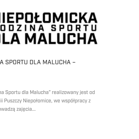
NA SPORTU DLA MALUCHA –
a Sportu dla Malucha” realizowany jest od
i Puszczy Niepołomice, we współpracy z
wadzą zajęcia...