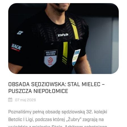
OBSADA SĘDZIOWSKA: STAL MIELEC –
PUSZCZA NIEPOŁOMICE
07 maj 2026
Poznaliśmy pełną obsadę sędziowską 32. kolejki
Betclic I Ligi, podczas której „Żubry” zagrają na