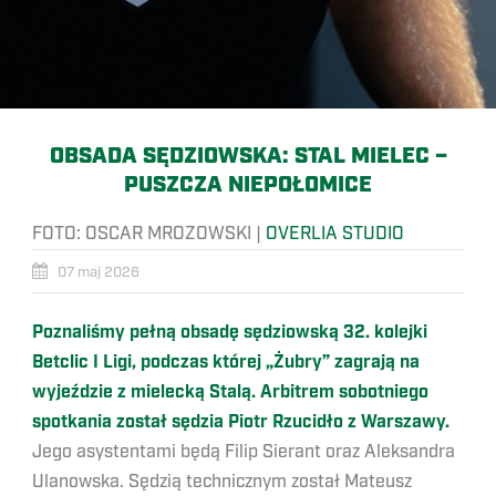
OBSADA SĘDZIOWSKA: STAL MIELEC –
PUSZCZA NIEPOŁOMICE
FOTO:
OSCAR MROZOWSKI
|
OVERLIA STUDIO
07 maj 2026
Poznaliśmy pełną obsadę sędziowską 32. kolejki
Betclic I Ligi, podczas której „Żubry” zagrają na
wyjeździe z mielecką Stalą. Arbitrem sobotniego
spotkania został sędzia Piotr Rzucidło z Warszawy.
Jego asystentami będą Filip Sierant oraz Aleksandra
Ulanowska. Sędzią technicznym został Mateusz