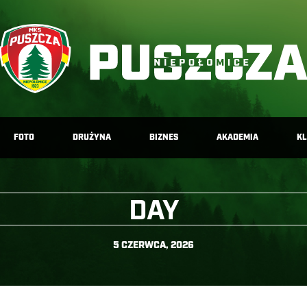
FOTO
DRUŻYNA
BIZNES
AKADEMIA
K
DAY
5 CZERWCA, 2026