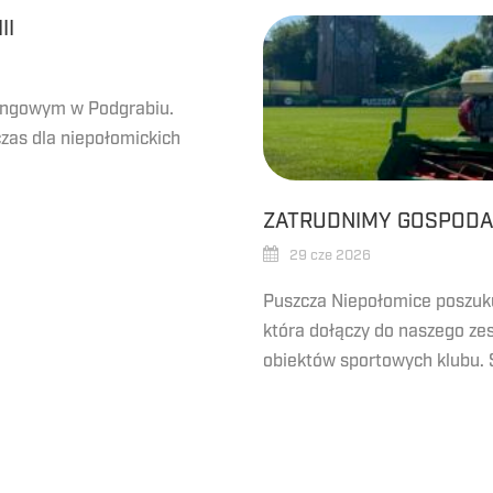
II
ningowym w Podgrabiu.
zas dla niepołomickich
ZATRUDNIMY GOSPODA
29 cze 2026
Puszcza Niepołomice poszuku
która dołączy do naszego ze
obiektów sportowych klubu. 