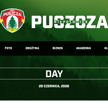
FOTO
DRUŻYNA
BIZNES
AKADEMIA
K
DAY
29 CZERWCA, 2026