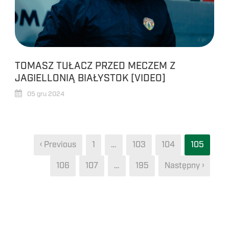
TOMASZ TUŁACZ PRZED MECZEM Z
JAGIELLONIĄ BIAŁYSTOK [VIDEO]
05 gru 2024
‹ Previous
1
…
103
104
105
106
107
…
195
Następny ›